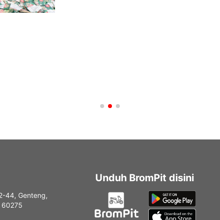
Unduh BromPit disini
2-44, Genteng,
a 60275