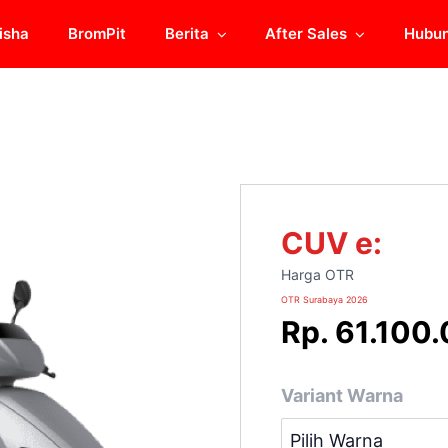
isha
BromPit
Berita
After Sales
Hubun
CUV e:
Harga OTR
OTR
Surabaya
2026
Rp. 61.100
Variant Warna