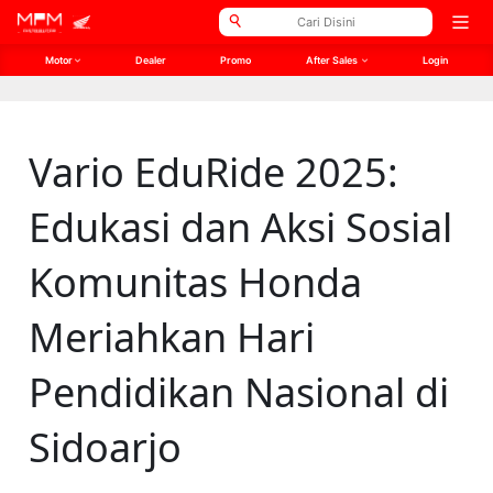
// Open Graph Meta
// Twitter Meta
Open
men
Motor
Dealer
Promo
After Sales
Login
Vario EduRide 2025:
Edukasi dan Aksi Sosial
Komunitas Honda
Meriahkan Hari
Pendidikan Nasional di
Sidoarjo