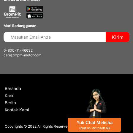
Mari Berlangganan
Kirim
0-800-11-46632
care@mpm-motor.com
Beranda
Karir
Berita
Kontak Kami
Yuk Chat Melisha
Copyrights © 2022 All Rights Reserved by MPM Honda.
(built on Microsoft AI)