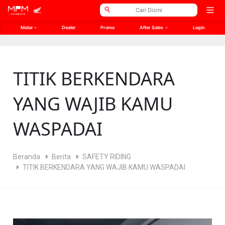
// Open Graph Meta
// Twitter Meta
Open
men
Motor
Dealer
Promo
After Sales
Login
TITIK BERKENDARA
YANG WAJIB KAMU
WASPADAI
Beranda
Berita
SAFETY RIDING
TITIK BERKENDARA YANG WAJIB KAMU WASPADAI