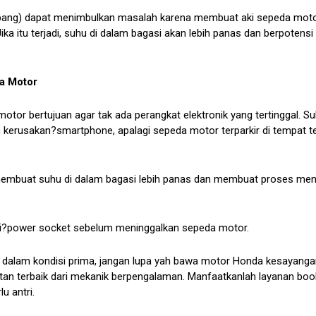
lubang) dapat menimbulkan masalah karena membuat aki sepeda mot
ika itu terjadi, suhu di dalam bagasi akan lebih panas dan berpotensi
a Motor
or bertujuan agar tak ada perangkat elektronik yang tertinggal. S
kerusakan?smartphone, apalagi sepeda motor terparkir di tempat t
 membuat suhu di dalam bagasi lebih panas dan membuat proses me
i?power socket sebelum meninggalkan sepeda motor.
alam kondisi prima, jangan lupa yah bawa motor Honda kesayanga
an terbaik dari mekanik berpengalaman. Manfaatkanlah layanan
boo
u antri.