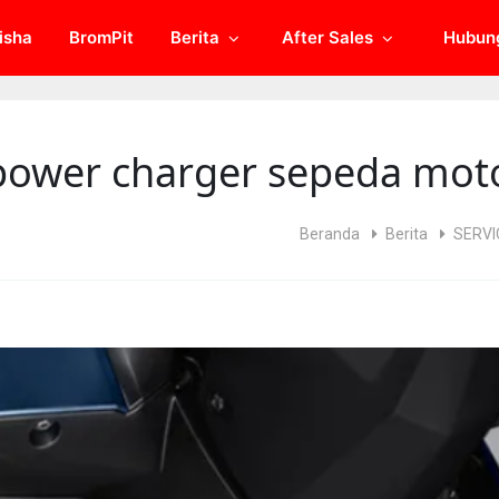
isha
BromPit
Berita
After Sales
Hubun
ower charger sepeda mot
Beranda
Berita
SERVI