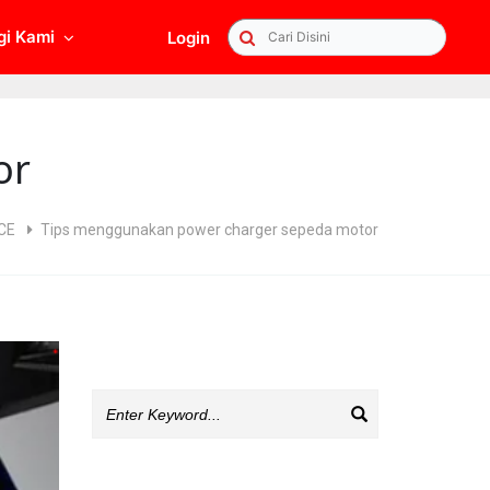
gi Kami
Login
Searc
or
CE
Tips menggunakan power charger sepeda motor