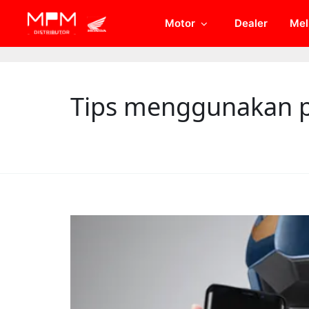
// Open Graph Meta
// Twitter Meta
Motor
Dealer
Mel
Tips menggunakan p