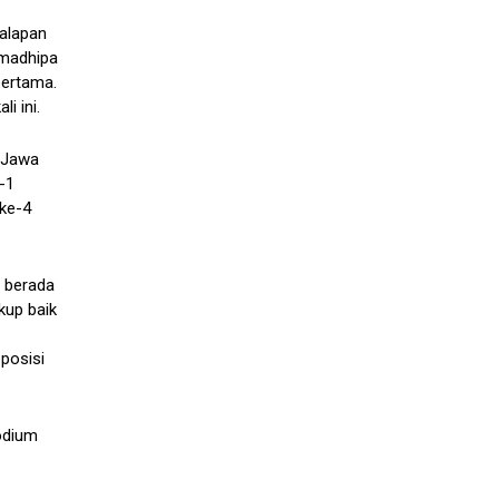
alapan
amadhipa
pertama.
i ini.
s Jawa
e-1
 ke-4
u berada
kup baik
posisi
odium