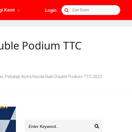
gi Kami
Login
Searc
ouble Podium TTC
n, Pebalap Astra Honda Raih Double Podium TTC 2023