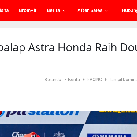
isha
BromPit
Berita
After Sales
Hubun
balap Astra Honda Raih D
Beranda
Berita
RACING
Tampil Domina