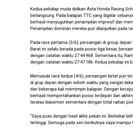
Kedua pebalap muda didikan Asta Honda Racing Sch
berlangsung. Pada balapan TTC yang digelar sebany
berhasil menyuguhkan penampilan impresif dan membe
Penampilan dominan mereka pun dilanjutkan pada rac
Pada race pertama (3/6), persaingan di group depan
Barat ini selalu berada pada posisi tiga besar, bersai
dengan catatan waktu 27:44.968. Sementara itu, Rama
dengan catatan waktu 27:47.186. Kedua pebalap in
Memasuki race kedua (4/6), persaingan ketat pun teru
di grup depan dengan selisih waktu yang sangat de
dan beberapa kali memimpin balapan. Dengan kecepat
berhasil mempertahankan posisi terdepan dan akhirn
teratas klasemen sementara dengan total raihan poi
“Saya puas dengan hasil akhir pekan ini. Berbekal 
tertinggi. Semoga pada seri berikutnya saya mampu ta