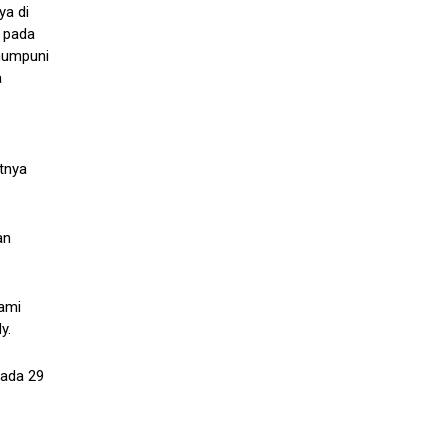
ya di
 pada
 mumpuni
a
tnya
an
Kami
y.
pada 29