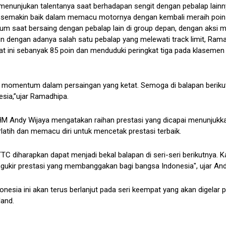
enunjukan talentanya saat berhadapan sengit dengan pebalap lainn
i semakin baik dalam memacu motornya dengan kembali meraih poin
ium saat bersaing dengan pebalap lain di group depan, dengan aksi
n dengan adanya salah satu pebalap yang melewati track limit, Ram
saat ini sebanyak 85 poin dan menduduki peringkat tiga pada klasemen
a momentum dalam persaingan yang ketat. Semoga di balapan beriku
sia,”ujar Ramadhipa.
HM Andy Wijaya mengatakan raihan prestasi yang dicapai menunjukk
rlatih dan memacu diri untuk mencetak prestasi terbaik.
diharapkan dapat menjadi bekal balapan di seri-seri berikutnya. 
ukir prestasi yang membanggakan bagi bangsa Indonesia", ujar And
sia ini akan terus berlanjut pada seri keempat yang akan digelar 
land.