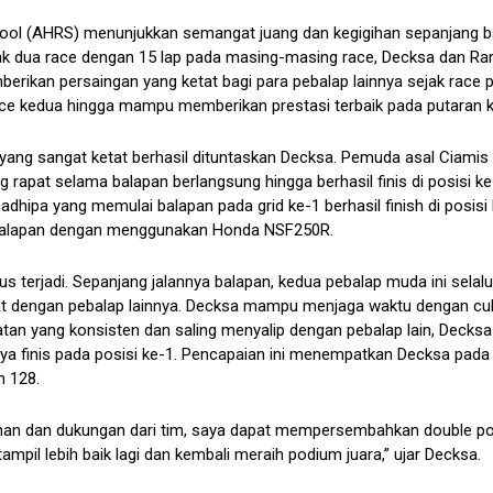
ool (AHRS) menunjukkan semangat juang dan kegigihan sepanjang b
ak dua race dengan 15 lap pada masing-masing race, Decksa dan R
rikan persaingan yang ketat bagi para pebalap lainnya sejak race 
e kedua hingga mampu memberikan prestasi terbaik pada putaran kal
 yang sangat ketat berhasil dituntaskan Decksa. Pemuda asal Ciami
ng rapat selama balapan berlangsung hingga berhasil finis di posisi k
dhipa yang memulai balapan pada grid ke-1 berhasil finish di posisi
i balapan dengan menggunakan Honda NSF250R.
s terjadi. Sepanjang jalannya balapan, kedua pebalap muda ini selal
kat dengan pebalap lainnya. Decksa mampu menjaga waktu dengan cu
an yang konsisten dan saling menyalip dengan pebalap lain, Decksa
ya finis pada posisi ke-1. Pencapaian ini menempatkan Decksa pada 
n 128.
latihan dan dukungan dari tim, saya dapat mempersembahkan double p
mpil lebih baik lagi dan kembali meraih podium juara,” ujar Decksa.