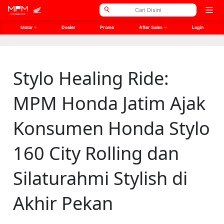
// Open Graph Meta
// Twitter Meta
Open
men
Motor
Dealer
Promo
After Sales
Login
Stylo Healing Ride:
MPM Honda Jatim Ajak
Konsumen Honda Stylo
160 City Rolling dan
Silaturahmi Stylish di
Akhir Pekan