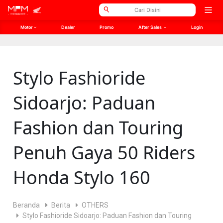
// Open Graph Meta
// Twitter Meta
Open
men
Motor
Dealer
Promo
After Sales
Login
Stylo Fashioride
Sidoarjo: Paduan
Fashion dan Touring
Penuh Gaya 50 Riders
Honda Stylo 160
Beranda
Berita
OTHERS
Stylo Fashioride Sidoarjo: Paduan Fashion dan Touring