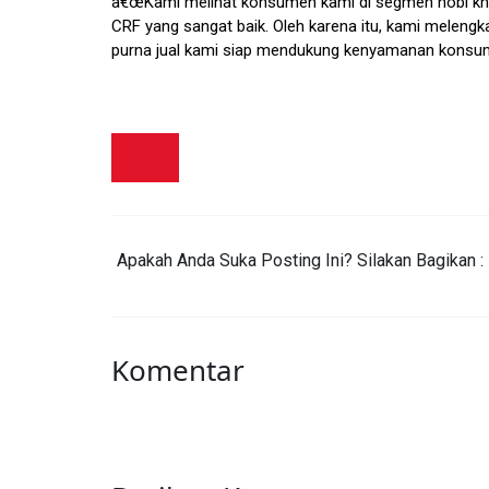
â€œKami melihat konsumen kami di segmen hobi khu
CRF yang sangat baik. Oleh karena itu, kami meleng
purna jual kami siap mendukung kenyamanan konsum
Apakah Anda Suka Posting Ini? Silakan Bagikan :
Komentar