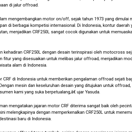
aan di jalur offroad.
lam mengembangkan motor on/off, sejak tahun 1973 yang dimulai m
n di berbagai kompetisi internasional. Di Indonesia, kontur daerah 
 hutan, menjadikan CRF250L sangat cocok digunakan untuk memuask
 kehadiran CRF250L dengan desain terinspirasi oleh motocross seja
fitur yang disesuaikan untuk melibas jalur offroad, menjadikan mode
wisata alam di Indonesia.
 CRF di Indonesia untuk memberikan pengalaman offroad sejati bag
. Dengan mesin dan keseluruhan desain yang ditujukan untuk offroad,
umen kami yang suka berpetualang,â€ ujar Yasuda.
man mengatakan jajaran motor CRF diterima sangat baik oleh pecint
AHM kini melengkapinya dengan memperkenalkan CRF250L untuk menema
stinasi baru di Indonesia.