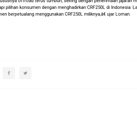
susnya offroad terus tumbuh, seiring dengan penerimaan jajaran 
kapi pilihan konsumen dengan menghadirkan CRF250L di Indonesia. L
en berpetualang menggunakan CRF250L miliknya,â€ ujar Loman.