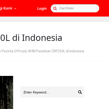
gi Kami
Login
Searc
0L di Indonesia
 Pecinta Offroad, AHM Pasarkan CRF250L di Indonesia