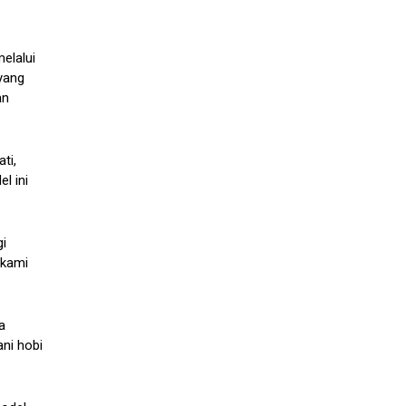
elalui
yang
an
ti,
l ini
i
 kami
a
ni hobi