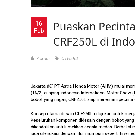
Puaskan Pecint
16
Feb
CRF250L di Indo
Admin
OTHERS
Jakarta â€“ PT Astra Honda Motor (AHM) mulai mem
(16/2) di ajang Indonesia International Motor Show (
bobot yang ringan, CRF250L siap menemani pecinta o
Konsep utama desain CRF250L ditujukan untuk men
Keseluruhan komponen didesain dengan bobot yang r
dikendalikan untuk melibas segala medan. Berbekal 
juga dilengkapi dengan fitur mumpuni seperti Inverted