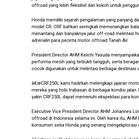
offroad yang lebih fleksibel dan kokoh untuk penggun
Honda memiliki sejarah pengalaman yang panjang da
model CR. CRF bahkan seringkali memenangkan balapa
menantang dan banyaknya jalur off-road melintasi
adrenalin para pecinta motor offroad Tanah Air.
President Director AHM Keiichi Yasuda menyampaikan
performa mesih yang terbukti tangguh, serta beragam 
cocok digunakan untuk melintasi berbagai destinasi 
â€œCRF250L kami hadirkan melengkapi jajaran motor
mereka yang hobi trabasan di berbagai kondisi jalan
yakin CRF250L dapat memenuhi ekspektasi para kons
Executive Vice President Director AHM Johannes Lo
offroad di Indonesia selama ini. Oleh karea itu, 
konsumen setia Honda yang senang mengekplorasi de