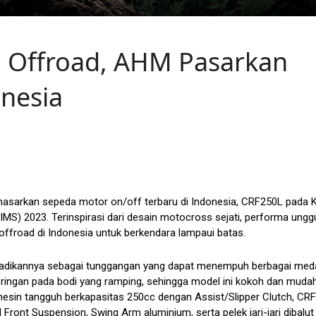
a Offroad, AHM Pasarkan
nesia
asarkan sepeda motor on/off terbaru di Indonesia, CRF250L pada 
IIMS) 2023. Terinspirasi dari desain motocross sejati, performa unggu
ffroad di Indonesia untuk berkendara lampaui batas.
jadikannya sebagai tunggangan yang dapat menempuh berbagai med
ingan pada bodi yang ramping, sehingga model ini kokoh dan muda
mesin tangguh berkapasitas 250cc dengan Assist/Slipper Clutch, CRF
 Front Suspension, Swing Arm aluminium, serta pelek jari-jari dibalut