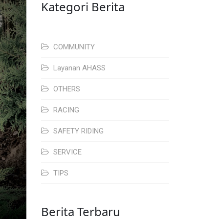
Kategori Berita
COMMUNITY
Layanan AHASS
OTHERS
RACING
SAFETY RIDING
SERVICE
TIPS
Berita Terbaru