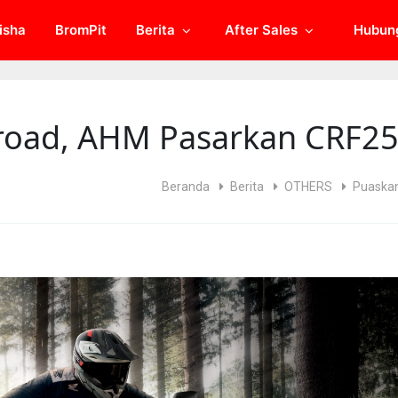
isha
BromPit
Berita
After Sales
Hubun
road, AHM Pasarkan CRF25
Beranda
Berita
OTHERS
Puaskan