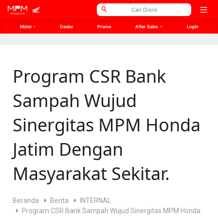
// Open Graph Meta
// Twitter Meta
Open
men
Motor
Dealer
Promo
After Sales
Login
Program CSR Bank
Sampah Wujud
Sinergitas MPM Honda
Jatim Dengan
Masyarakat Sekitar.
Beranda
Berita
INTERNAL
Program CSR Bank Sampah Wujud Sinergitas MPM Honda