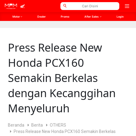
// Open Graph Meta SEO
// Twitter Meta SEO
Open
men
Motor
Dealer
Promo
After Sales
Login
Press Release New
Honda PCX160
Semakin Berkelas
dengan Kecanggihan
Menyeluruh
Beranda
Berita
OTHERS
Press Release New Honda PCX160 Semakin Berkelas