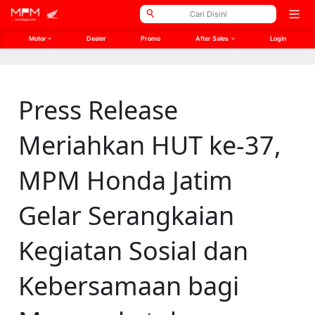
// Open Graph Meta SEO
// Twitter Meta SEO
Open
men
Motor
Dealer
Promo
After Sales
Login
Press Release
Meriahkan HUT ke-37,
MPM Honda Jatim
Gelar Serangkaian
Kegiatan Sosial dan
Kebersamaan bagi