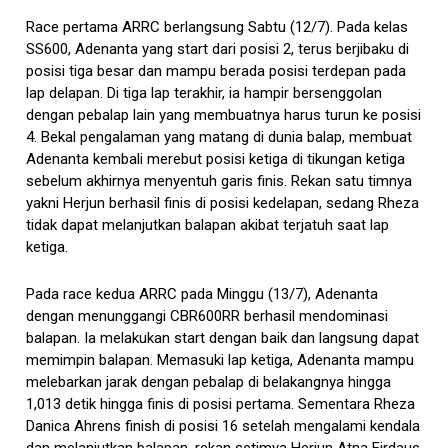
Race pertama ARRC berlangsung Sabtu (12/7). Pada kelas
SS600, Adenanta yang start dari posisi 2, terus berjibaku di
posisi tiga besar dan mampu berada posisi terdepan pada
lap delapan. Di tiga lap terakhir, ia hampir bersenggolan
dengan pebalap lain yang membuatnya harus turun ke posisi
4. Bekal pengalaman yang matang di dunia balap, membuat
Adenanta kembali merebut posisi ketiga di tikungan ketiga
sebelum akhirnya menyentuh garis finis. Rekan satu timnya
yakni Herjun berhasil finis di posisi kedelapan, sedang Rheza
tidak dapat melanjutkan balapan akibat terjatuh saat lap
ketiga.
Pada race kedua ARRC pada Minggu (13/7), Adenanta
dengan menunggangi CBR600RR berhasil mendominasi
balapan. Ia melakukan start dengan baik dan langsung dapat
memimpin balapan. Memasuki lap ketiga, Adenanta mampu
melebarkan jarak dengan pebalap di belakangnya hingga
1,013 detik hingga finis di posisi pertama. Sementara Rheza
Danica Ahrens finish di posisi 16 setelah mengalami kendala
dan melanjutkan balapan, rekan setimya Herjun Atna Firdaus