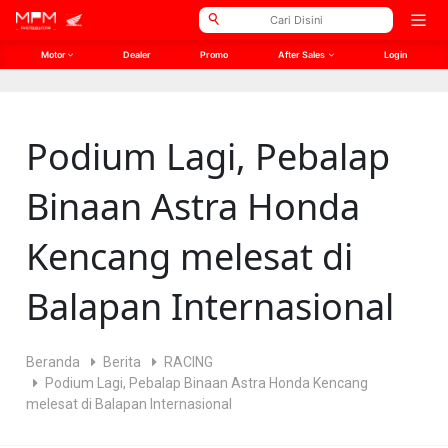
// Open Graph Meta
// Twitter Meta
Open
men
Motor
Dealer
Promo
After Sales
Login
Podium Lagi, Pebalap
Binaan Astra Honda
Kencang melesat di
Balapan Internasional
Beranda
Berita
RACING
Podium Lagi, Pebalap Binaan Astra Honda Kencang
melesat di Balapan Internasional