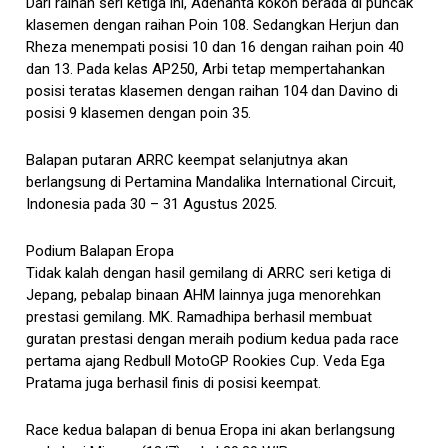
Dari raihan seri ketiga ini, Adenanta kokoh berada di puncak
klasemen dengan raihan Poin 108. Sedangkan Herjun dan
Rheza menempati posisi 10 dan 16 dengan raihan poin 40
dan 13. Pada kelas AP250, Arbi tetap mempertahankan
posisi teratas klasemen dengan raihan 104 dan Davino di
posisi 9 klasemen dengan poin 35.
Balapan putaran ARRC keempat selanjutnya akan
berlangsung di Pertamina Mandalika International Circuit,
Indonesia pada 30 – 31 Agustus 2025.
Podium Balapan Eropa
Tidak kalah dengan hasil gemilang di ARRC seri ketiga di
Jepang, pebalap binaan AHM lainnya juga menorehkan
prestasi gemilang. MK. Ramadhipa berhasil membuat
guratan prestasi dengan meraih podium kedua pada race
pertama ajang Redbull MotoGP Rookies Cup. Veda Ega
Pratama juga berhasil finis di posisi keempat.
Race kedua balapan di benua Eropa ini akan berlangsung