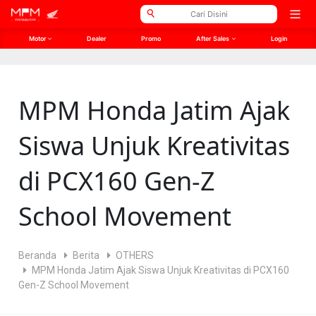
// Open Graph Meta
// Twitter Meta
Open
men
Motor
Dealer
Promo
After Sales
Login
MPM Honda Jatim Ajak
Siswa Unjuk Kreativitas
di PCX160 Gen-Z
School Movement
Beranda
Berita
OTHERS
MPM Honda Jatim Ajak Siswa Unjuk Kreativitas di PCX160
Gen-Z School Movement