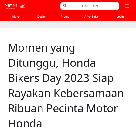
// Open Graph Meta
// Twitter Meta
Open
men
Motor
Dealer
Promo
After Sales
Login
Momen yang
Ditunggu, Honda
Bikers Day 2023 Siap
Rayakan Kebersamaan
Ribuan Pecinta Motor
Honda