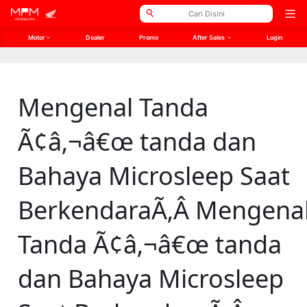
// Open Graph Meta
// Twitter Meta
Ope
men
Motor
Dealer
Promo
After Sales
Login
Mengenal Tanda
Ã¢â‚¬â€œ tanda dan
Bahaya Microsleep Saat
BerkendaraÃ‚Â Mengena
Tanda Ã¢â‚¬â€œ tanda
dan Bahaya Microsleep