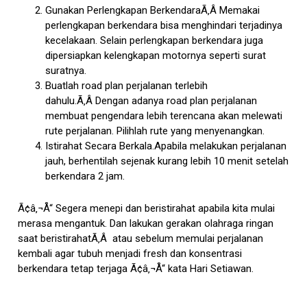
Gunakan Perlengkapan BerkendaraÃ‚Â Memakai
perlengkapan berkendara bisa menghindari terjadinya
kecelakaan. Selain perlengkapan berkendara juga
dipersiapkan kelengkapan motornya seperti surat
suratnya.
Buatlah road plan perjalanan terlebih
dahulu.Ã‚Â Dengan adanya road plan perjalanan
membuat pengendara lebih terencana akan melewati
rute perjalanan. Pilihlah rute yang menyenangkan.
Istirahat Secara Berkala.Apabila melakukan perjalanan
jauh, berhentilah sejenak kurang lebih 10 menit setelah
berkendara 2 jam.
Ã¢â‚¬Å“ Segera menepi dan beristirahat apabila kita mulai
merasa mengantuk. Dan lakukan gerakan olahraga ringan
saat beristirahatÃ‚Â atau sebelum memulai perjalanan
kembali agar tubuh menjadi fresh dan konsentrasi
berkendara tetap terjaga Ã¢â‚¬Å“ kata Hari Setiawan.