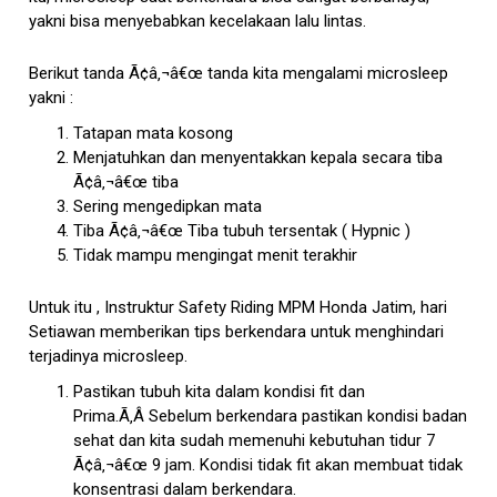
yakni bisa menyebabkan kecelakaan lalu lintas.
Berikut tanda Ã¢â‚¬â€œ tanda kita mengalami microsleep
yakni :
Tatapan mata kosong
Menjatuhkan dan menyentakkan kepala secara tiba
Ã¢â‚¬â€œ tiba
Sering mengedipkan mata
Tiba Ã¢â‚¬â€œ Tiba tubuh tersentak ( Hypnic )
Tidak mampu mengingat menit terakhir
Untuk itu , Instruktur Safety Riding MPM Honda Jatim, hari
Setiawan memberikan tips berkendara untuk menghindari
terjadinya microsleep.
Pastikan tubuh kita dalam kondisi fit dan
Prima.Ã‚Â Sebelum berkendara pastikan kondisi badan
sehat dan kita sudah memenuhi kebutuhan tidur 7
Ã¢â‚¬â€œ 9 jam. Kondisi tidak fit akan membuat tidak
konsentrasi dalam berkendara.