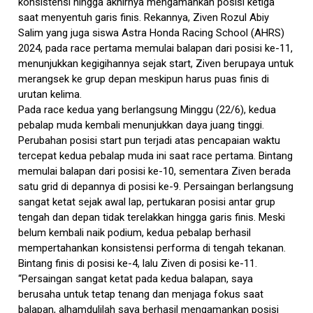
konsistensi hingga akhirnya mengamankan posisi ketiga
saat menyentuh garis finis. Rekannya, Ziven Rozul Abiy
Salim yang juga siswa Astra Honda Racing School (AHRS)
2024, pada race pertama memulai balapan dari posisi ke-11,
menunjukkan kegigihannya sejak start, Ziven berupaya untuk
merangsek ke grup depan meskipun harus puas finis di
urutan kelima.
Pada race kedua yang berlangsung Minggu (22/6), kedua
pebalap muda kembali menunjukkan daya juang tinggi.
Perubahan posisi start pun terjadi atas pencapaian waktu
tercepat kedua pebalap muda ini saat race pertama. Bintang
memulai balapan dari posisi ke-10, sementara Ziven berada
satu grid di depannya di posisi ke-9. Persaingan berlangsung
sangat ketat sejak awal lap, pertukaran posisi antar grup
tengah dan depan tidak terelakkan hingga garis finis. Meski
belum kembali naik podium, kedua pebalap berhasil
mempertahankan konsistensi performa di tengah tekanan.
Bintang finis di posisi ke-4, lalu Ziven di posisi ke-11.
“Persaingan sangat ketat pada kedua balapan, saya
berusaha untuk tetap tenang dan menjaga fokus saat
balapan, alhamdulilah saya berhasil mengamankan posisi