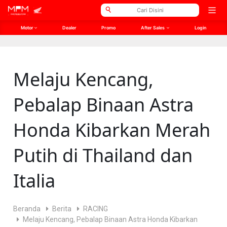
// Open Graph Meta
// Twitter Meta
Open
men
Motor
Dealer
Promo
After Sales
Login
Melaju Kencang,
Pebalap Binaan Astra
Honda Kibarkan Merah
Putih di Thailand dan
Italia
Beranda
Berita
RACING
Melaju Kencang, Pebalap Binaan Astra Honda Kibarkan