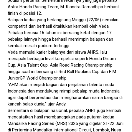
podium pertama. Sementara rekannya yang juga pebalap
Astra Honda Racing Team, M. Kiandra Ramadhipa berhasil
finish di posisi 12.
Balapan kedua yang berlangsung Minggu (22/06) semakin
kompetitif dan berhasil ditaklukan kembali oleh Veda.
Pebalap berusia 16 tahun ini bersaing ketat dengan 17
pebalap lainnya hingga berhasil memimpin balapan dan
kembali meraih podium tertinggi.
Veda memulai karier balapnya dari siswa AHRS, lalu
menapaki berbagai level kompetisi seperti Honda Dream
Cup, Asia Talent Cup, Asia Road Racing Championship
hingga saat ini bersaing di Red Bull Rookies Cup dan FIM
JuniorGP World Championship.
"AHM akan menjadi bagian dari perjalanan talenta muda
Indonesia dan mendukung mimpi pebalap muda Indonesia
agar dapat berprestasi dan mengharumkan nama bangsa di
kancah balap dunia,” ujar Andy.
Sementara di balapan nasional, pebalap AHRT juga kembali
mencatatkan hasil membanggakan pada putaran kedua
Mandalika Racing Series (MRS) 2025 yang digelar 21-22 Juni
di Pertamina Mandalika International Circuit, Lombok, Nusa