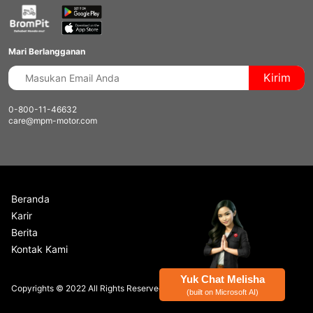
Mari Berlangganan
Kirim
0-800-11-46632
care@mpm-motor.com
Beranda
Karir
Berita
Kontak Kami
Yuk Chat Melisha
Copyrights © 2022 All Rights Reserved by MPM Honda.
(built on Microsoft AI)