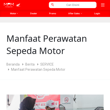
// Open Graph Meta
// Twitter Meta
Open
men
Motor
Dealer
Promo
After Sales
Login
Manfaat Perawatan
Sepeda Motor
Beranda
Berita
SERVICE
Manfaat Perawatan Sepeda Motor