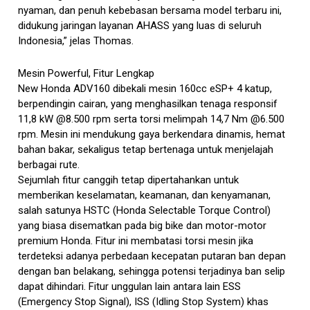
nyaman, dan penuh kebebasan bersama model terbaru ini,
didukung jaringan layanan AHASS yang luas di seluruh
Indonesia,” jelas Thomas.
Mesin Powerful, Fitur Lengkap
New Honda ADV160 dibekali mesin 160cc eSP+ 4 katup,
berpendingin cairan, yang menghasilkan tenaga responsif
11,8 kW @8.500 rpm serta torsi melimpah 14,7 Nm @6.500
rpm. Mesin ini mendukung gaya berkendara dinamis, hemat
bahan bakar, sekaligus tetap bertenaga untuk menjelajah
berbagai rute.
Sejumlah fitur canggih tetap dipertahankan untuk
memberikan keselamatan, keamanan, dan kenyamanan,
salah satunya HSTC (Honda Selectable Torque Control)
yang biasa disematkan pada big bike dan motor-motor
premium Honda. Fitur ini membatasi torsi mesin jika
terdeteksi adanya perbedaan kecepatan putaran ban depan
dengan ban belakang, sehingga potensi terjadinya ban selip
dapat dihindari. Fitur unggulan lain antara lain ESS
(Emergency Stop Signal), ISS (Idling Stop System) khas