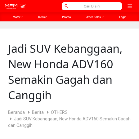
// Open Graph Meta
// Twitter Meta
Open
men
Motor
Dealer
Promo
After Sales
Login
Jadi SUV Kebanggaan,
New Honda ADV160
Semakin Gagah dan
Canggih
Beranda
Berita
OTHERS
Jadi SUV Kebanggaan, New Honda ADV160 Semakin Gagah
dan Canggih