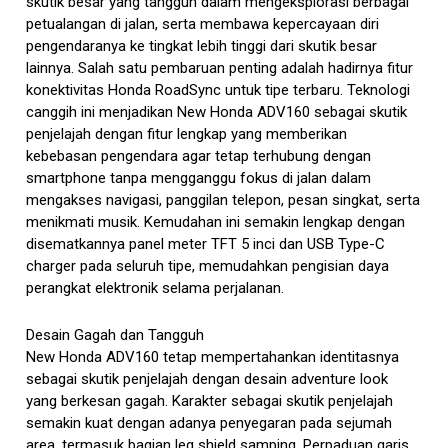
skutik besar yang tangguh dalam mengeksplorasi berbagai
petualangan di jalan, serta membawa kepercayaan diri
pengendaranya ke tingkat lebih tinggi dari skutik besar
lainnya. Salah satu pembaruan penting adalah hadirnya fitur
konektivitas Honda RoadSync untuk tipe terbaru. Teknologi
canggih ini menjadikan New Honda ADV160 sebagai skutik
penjelajah dengan fitur lengkap yang memberikan
kebebasan pengendara agar tetap terhubung dengan
smartphone tanpa mengganggu fokus di jalan dalam
mengakses navigasi, panggilan telepon, pesan singkat, serta
menikmati musik. Kemudahan ini semakin lengkap dengan
disematkannya panel meter TFT 5 inci dan USB Type-C
charger pada seluruh tipe, memudahkan pengisian daya
perangkat elektronik selama perjalanan.
Desain Gagah dan Tangguh
New Honda ADV160 tetap mempertahankan identitasnya
sebagai skutik penjelajah dengan desain adventure look
yang berkesan gagah. Karakter sebagai skutik penjelajah
semakin kuat dengan adanya penyegaran pada sejumah
area, termasuk bagian leg shield samping. Perpaduan garis