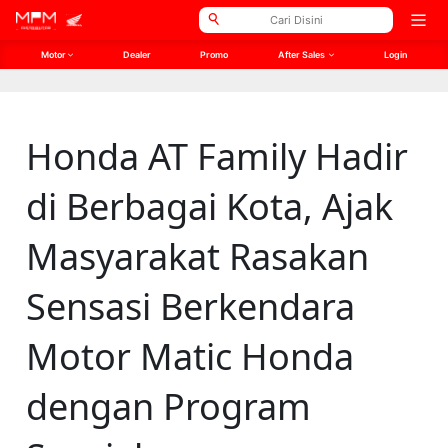
// Open Graph Meta
// Twitter Meta
Open
men
Motor
Dealer
Promo
After Sales
Login
Honda AT Family Hadir
di Berbagai Kota, Ajak
Masyarakat Rasakan
Sensasi Berkendara
Motor Matic Honda
dengan Program