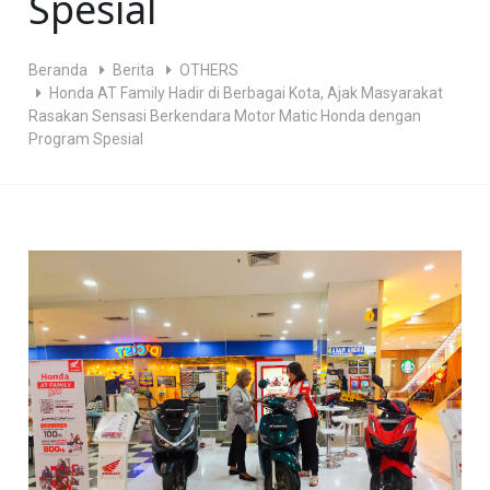
Spesial
Beranda
Berita
OTHERS
Honda AT Family Hadir di Berbagai Kota, Ajak Masyarakat
Rasakan Sensasi Berkendara Motor Matic Honda dengan
Program Spesial