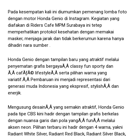
Pada kesempatan kali ini diumumkan pemenang lomba foto
dengan motor Honda Genio di Instagram. Kegiatan yang
diafakan di Riders Cafe MPM Surabaya ini tetep
memperhatikan protokol kesehatan dengan memakai
masker, menjaga jarak dan tidak berkerumun karena hanya
dihadiri nara sumber .
Honda Genio dengan tampilan baru yang atraktif melalui
penyematan grafis bergayaÃ‚Â classy fun sporty dan
Ã‚Â cafÃƒÂ© lifestyleÃ‚Â serta pilihan warna yang
variatif.Ã‚Â Pembaruan ini menjadi representasi dari
generasi muda Indonesia yang ekspresif, stylishÃ‚Â dan
enerjik.
Mengusung desainÃ‚Â yang semakin atraktif, Honda Genio
pada tipe CBS kini hadir dengan tampilan grafis berkelas
dengan nuansa garis dan pola yangÃ‚Â funÃ‚Â melalui
aksen neon. Pilihan terbaru ini hadir dengan 4 warna, yakni
Radiant White Silver, Radiant Red Black, Radiant Silver Black,