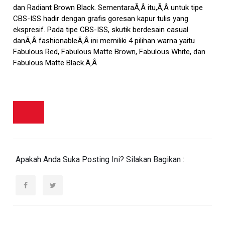
dan Radiant Brown Black. SementaraÃ‚Â itu,Ã‚Â untuk tipe
CBS-ISS hadir dengan grafis goresan kapur tulis yang
ekspresif. Pada tipe CBS-ISS, skutik berdesain casual
danÃ‚Â fashionableÃ‚Â ini memiliki 4 pilihan warna yaitu
Fabulous Red, Fabulous Matte Brown, Fabulous White, dan
Fabulous Matte Black.Ã‚Â
Apakah Anda Suka Posting Ini? Silakan Bagikan :