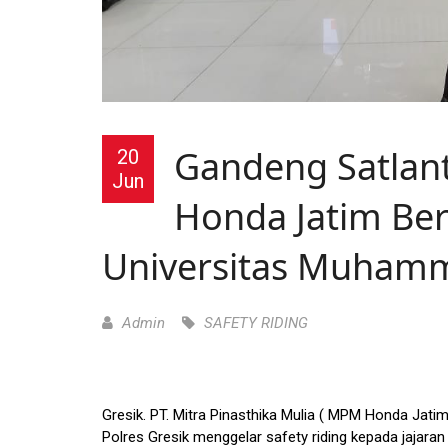
Gandeng Satlant
20
Jun
Honda Jatim Beri
Universitas Muhamm
Admin
SAFETY RIDING
Gresik. PT. Mitra Pinasthika Mulia ( MPM Honda Jat
Polres Gresik menggelar safety riding kepada jajara