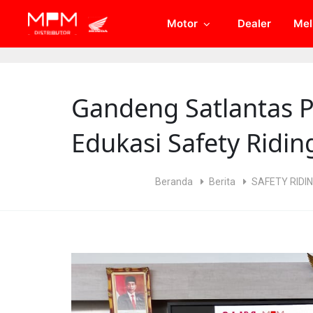
// Open Graph Meta
// Twitter Meta
Motor
Dealer
Mel
Gandeng Satlantas P
Edukasi Safety Ridi
Beranda
Berita
SAFETY RIDI