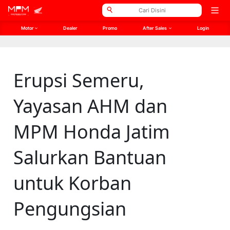
// Open Graph Meta
// Twitter Meta
Open
men
Motor
Dealer
Promo
After Sales
Login
Erupsi Semeru,
Yayasan AHM dan
MPM Honda Jatim
Salurkan Bantuan
untuk Korban
Pengungsian