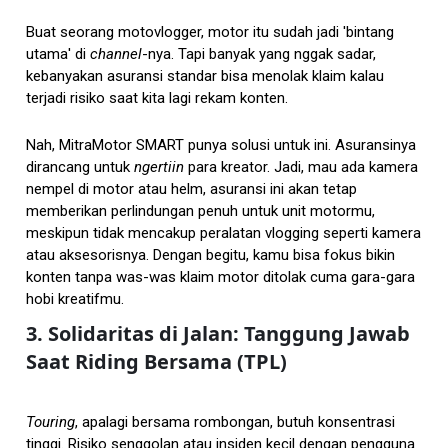
Buat seorang motovlogger, motor itu sudah jadi 'bintang
utama' di
channel
-nya. Tapi banyak yang nggak sadar,
kebanyakan asuransi standar bisa menolak klaim kalau
terjadi risiko saat kita lagi rekam konten.
Nah, MitraMotor SMART punya solusi untuk ini. Asuransinya
dirancang untuk
ngertiin
para kreator. Jadi, mau ada kamera
nempel di motor atau helm, asuransi ini akan tetap
memberikan perlindungan penuh untuk unit motormu,
meskipun tidak mencakup peralatan vlogging seperti kamera
atau aksesorisnya. Dengan begitu, kamu bisa fokus bikin
konten tanpa was-was klaim motor ditolak cuma gara-gara
hobi kreatifmu.
3. Solidaritas di Jalan: Tanggung Jawab
Saat Riding Bersama (TPL)
Touring
, apalagi bersama rombongan, butuh konsentrasi
tinggi. Risiko senggolan atau insiden kecil dengan pengguna