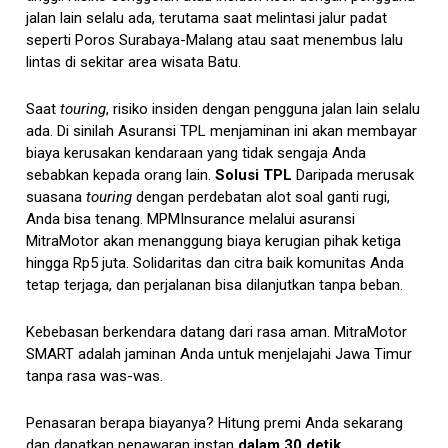
jalan lain selalu ada, terutama saat melintasi jalur padat
seperti Poros Surabaya-Malang atau saat menembus lalu
lintas di sekitar area wisata Batu.
Saat
touring
, risiko insiden dengan pengguna jalan lain selalu
ada. Di sinilah Asuransi TPL menjaminan ini akan membayar
biaya kerusakan kendaraan yang tidak sengaja Anda
sebabkan kepada orang lain.
Solusi TPL
Daripada merusak
suasana
touring
dengan perdebatan alot soal ganti rugi,
Anda bisa tenang. MPMInsurance melalui asuransi
MitraMotor akan menanggung biaya kerugian pihak ketiga
hingga Rp5 juta. Solidaritas dan citra baik komunitas Anda
tetap terjaga, dan perjalanan bisa dilanjutkan tanpa beban.
Kebebasan berkendara datang dari rasa aman. MitraMotor
SMART adalah jaminan Anda untuk menjelajahi Jawa Timur
tanpa rasa was-was.
Penasaran berapa biayanya? Hitung premi Anda sekarang
dan dapatkan penawaran instan
dalam 30 detik.