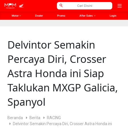
// Open Graph Meta
// Twitter Meta
Open
men
Motor
Dealer
Promo
After Sales
Login
Delvintor Semakin
Percaya Diri, Crosser
Astra Honda ini Siap
Taklukan MXGP Galicia,
Spanyol
Beranda
Berita
RACING
Delvintor Semakin Percaya Diri, Crosser Astra Honda ini