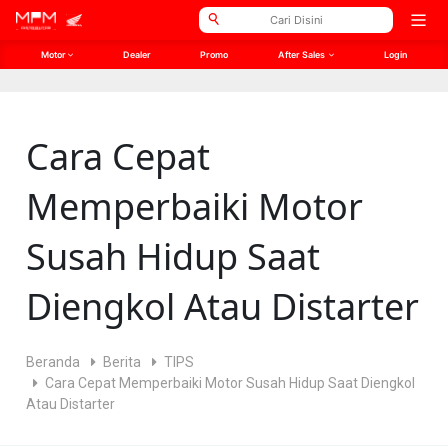
// Open Graph Meta SEO
// Twitter Meta SEO
Open
men
Motor
Dealer
Promo
After Sales
Login
Cara Cepat
Memperbaiki Motor
Susah Hidup Saat
Diengkol Atau Distarter
Beranda
Berita
TIPS
Cara Cepat Memperbaiki Motor Susah Hidup Saat Diengkol
Atau Distarter