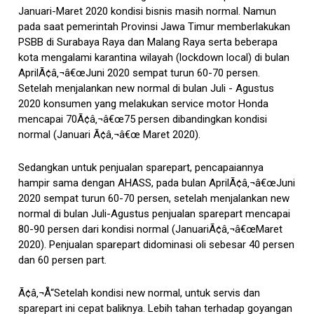
Januari-Maret 2020 kondisi bisnis masih normal. Namun
pada saat pemerintah Provinsi Jawa Timur memberlakukan
PSBB di Surabaya Raya dan Malang Raya serta beberapa
kota mengalami karantina wilayah (lockdown local) di bulan
AprilÃ¢â‚¬â€œJuni 2020 sempat turun 60-70 persen.
Setelah menjalankan new normal di bulan Juli - Agustus
2020 konsumen yang melakukan service motor Honda
mencapai 70Ã¢â‚¬â€œ75 persen dibandingkan kondisi
normal (Januari Ã¢â‚¬â€œ Maret 2020).
Sedangkan untuk penjualan sparepart, pencapaiannya
hampir sama dengan AHASS, pada bulan AprilÃ¢â‚¬â€œJuni
2020 sempat turun 60-70 persen, setelah menjalankan new
normal di bulan Juli-Agustus penjualan sparepart mencapai
80-90 persen dari kondisi normal (JanuariÃ¢â‚¬â€œMaret
2020). Penjualan sparepart didominasi oli sebesar 40 persen
dan 60 persen part.
Ã¢â‚¬Å“Setelah kondisi new normal, untuk servis dan
sparepart ini cepat baliknya. Lebih tahan terhadap goyangan