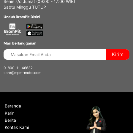
Senin s/d Jumat (09:00 - 17:00 WIB)
Sabtu Minggu TUTUP
Unduh BromPit Disini
Mari Berlangganan
Kirim
0-800-11-46632
care@mpm-motor.com
Beranda
Karir
Berita
Kontak Kami