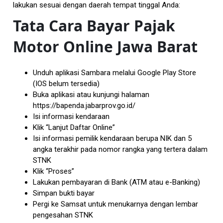
lakukan sesuai dengan daerah tempat tinggal Anda:
Tata Cara Bayar Pajak
Motor Online Jawa Barat
Unduh aplikasi Sambara melalui Google Play Store
(IOS belum tersedia)
Buka aplikasi atau kunjungi halaman
https://bapenda.jabarprov.go.id/
Isi informasi kendaraan
Klik “Lanjut Daftar Online”
Isi informasi pemilik kendaraan berupa NIK dan 5
angka terakhir pada nomor rangka yang tertera dalam
STNK
Klik “Proses”
Lakukan pembayaran di Bank (ATM atau e-Banking)
Simpan bukti bayar
Pergi ke Samsat untuk menukarnya dengan lembar
pengesahan STNK