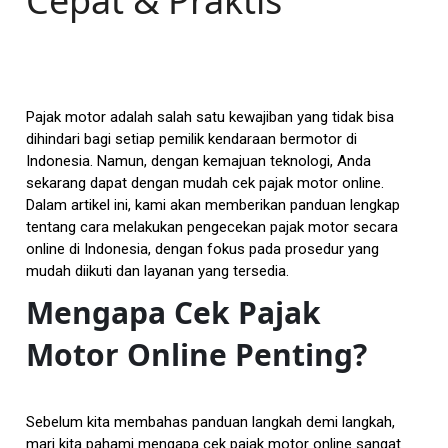
Cepat & Praktis
Pajak motor adalah salah satu kewajiban yang tidak bisa
dihindari bagi setiap pemilik kendaraan bermotor di
Indonesia. Namun, dengan kemajuan teknologi, Anda
sekarang dapat dengan mudah cek pajak motor online.
Dalam artikel ini, kami akan memberikan panduan lengkap
tentang cara melakukan pengecekan pajak motor secara
online di Indonesia, dengan fokus pada prosedur yang
mudah diikuti dan layanan yang tersedia.
Mengapa Cek Pajak
Motor Online Penting?
Sebelum kita membahas panduan langkah demi langkah,
mari kita pahami mengapa cek pajak motor online sangat