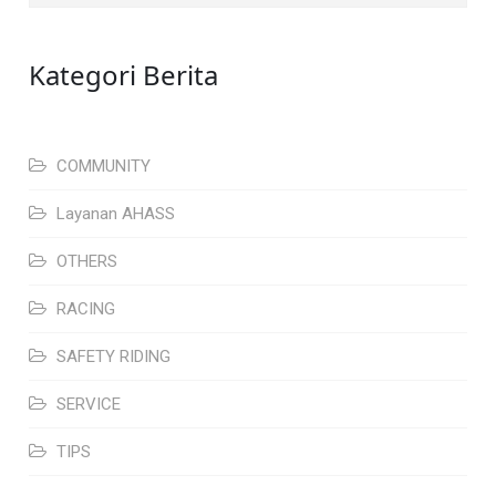
Kategori Berita
COMMUNITY
Layanan AHASS
OTHERS
RACING
SAFETY RIDING
SERVICE
TIPS