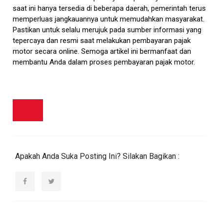
saat ini hanya tersedia di beberapa daerah, pemerintah terus
memperluas jangkauannya untuk memudahkan masyarakat.
Pastikan untuk selalu merujuk pada sumber informasi yang
tepercaya dan resmi saat melakukan pembayaran pajak
motor secara online. Semoga artikel ini bermanfaat dan
membantu Anda dalam proses pembayaran pajak motor.
Apakah Anda Suka Posting Ini? Silakan Bagikan :