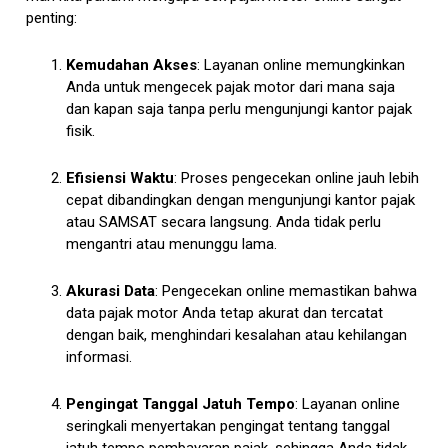
penting:
Kemudahan Akses
: Layanan online memungkinkan
Anda untuk mengecek pajak motor dari mana saja
dan kapan saja tanpa perlu mengunjungi kantor pajak
fisik.
Efisiensi Waktu
: Proses pengecekan online jauh lebih
cepat dibandingkan dengan mengunjungi kantor pajak
atau SAMSAT secara langsung. Anda tidak perlu
mengantri atau menunggu lama.
Akurasi Data
: Pengecekan online memastikan bahwa
data pajak motor Anda tetap akurat dan tercatat
dengan baik, menghindari kesalahan atau kehilangan
informasi.
Pengingat Tanggal Jatuh Tempo
: Layanan online
seringkali menyertakan pengingat tentang tanggal
jatuh tempo pembayaran pajak, sehingga Anda tidak