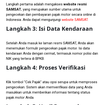
Langkah pertama adalah mengakses
website resmi
SAMSAT
, yang merupakan sumber utama untuk
pengecekan dan pembayaran pajak motor secara online di
Indonesia. Anda dapat mengunjungi
website SAMSAT
.
Langkah 3: Isi Data Kendaraan
Setelah Anda masuk ke laman resmi SAMSAT, Anda akan
menemukan formulir pengecekan pajak motor. Isi data
kendaraan Anda dengan cermat, termasuk nomor polisi dan
NIK yang tertera di BPKB.
Langkah 4: Proses Verifikasi
Klik tombol "Cek Pajak" atau opsi serupa untuk memproses
pengecekan. Sistem akan memverifikasi data yang Anda
masukkan untuk memberikan informasi tentang status
pajak motor Anda.