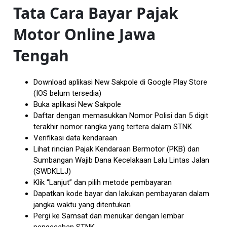
Tata Cara Bayar Pajak
Motor Online Jawa
Tengah
Download aplikasi New Sakpole di Google Play Store
(IOS belum tersedia)
Buka aplikasi New Sakpole
Daftar dengan memasukkan Nomor Polisi dan 5 digit
terakhir nomor rangka yang tertera dalam STNK
Verifikasi data kendaraan
Lihat rincian Pajak Kendaraan Bermotor (PKB) dan
Sumbangan Wajib Dana Kecelakaan Lalu Lintas Jalan
(SWDKLLJ)
Klik “Lanjut” dan pilih metode pembayaran
Dapatkan kode bayar dan lakukan pembayaran dalam
jangka waktu yang ditentukan
Pergi ke Samsat dan menukar dengan lembar
pengesahan STNK