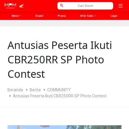
// Open Graph Meta
// Twitter Meta
Open
men
Motor
Dealer
Promo
After Sales
Login
Antusias Peserta Ikuti
CBR250RR SP Photo
Contest
Beranda
Berita
COMMUNITY
Antusias Peserta Ikuti CBR250RR SP Photo Contest