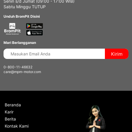
Senin s/d Jumat (09:00 - 17:00 WIB)
Sabtu Minggu TUTUP
Unduh BromPit Disini
Mari Berlangganan
Kirim
0-800-11-46632
care@mpm-motor.com
Beranda
Karir
Berita
Kontak Kami