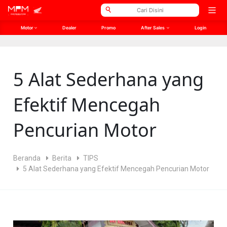
// Open Graph Meta
// Twitter Meta
Open
men
Motor
Dealer
Promo
After Sales
Login
5 Alat Sederhana yang
Efektif Mencegah
Pencurian Motor
Beranda
Berita
TIPS
5 Alat Sederhana yang Efektif Mencegah Pencurian Motor